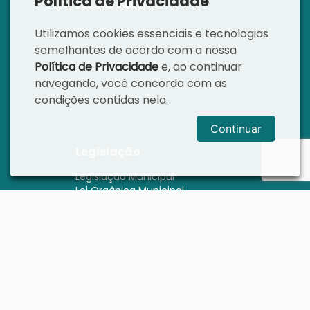
Política de Privacidade
Sessões Plenárias
Utilizamos cookies essenciais e tecnologias
semelhantes de acordo com a nossa
Política de Privacidade
e, ao continuar
navegando, você concorda com as
condições contidas nela.
Continuar
Legislação
Legislação Municipal
Lei Orgânica Municipal
Regimento Interno
Portarias