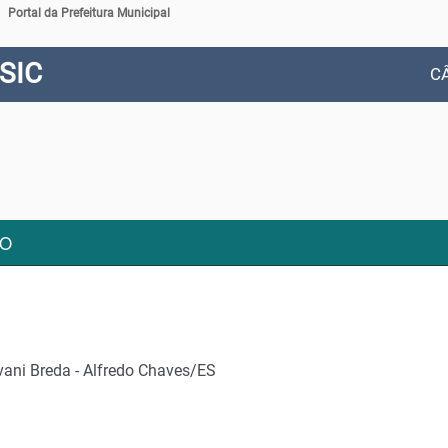
Link externo para Portal do Governo do Estado do Espírito Santo
Portal da Prefeitura Municipal
-SIC
C
TO
ovani Breda - Alfredo Chaves/ES