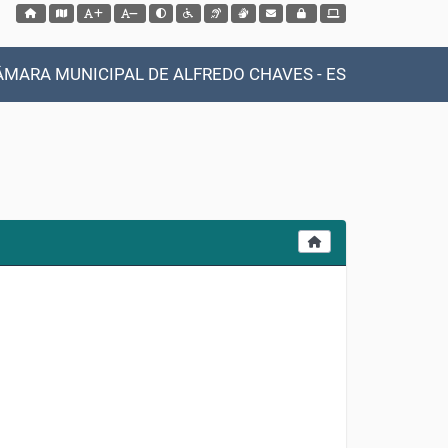
Acessar página inicial do site
Acessar o mapa do site
Ação para aumentar tamanho da fonte do site
Ação para diminuir tamanho da fonte do site
Ação para aplicar auto contraste no site
Acessar página sobre acessibilidade do site
Acessar página sobre NVDA - Leitor de Tela
Acessar página sobre VLibras - Tradutor de Libra
Acessar Webmail
Acessar Intranet
ÂMARA MUNICIPAL DE ALFREDO CHAVES - ES