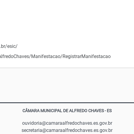
br/esic/
S/AlfredoChaves/Manifestacao/RegistrarManifestacao
CÂMARA MUNICIPAL DE ALFREDO CHAVES - ES
ouvidoria@camaraalfredochaves.es.gov.br
secretaria@camaraalfredochaves.es.gov.br