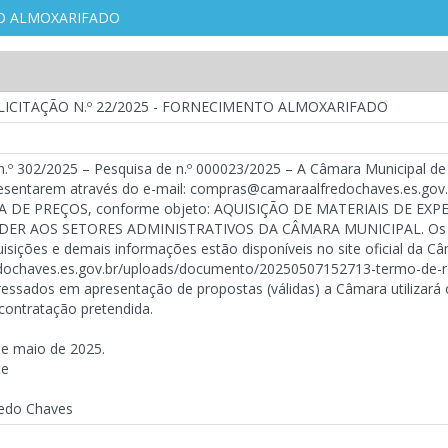
NTO ALMOXARIFADO
 LICITAÇÃO N.º 22/2025 - FORNECIMENTO ALMOXARIFADO
 n.º 302/2025 – Pesquisa de n.º 000023/2025 – A Câmara Municipal d
esentarem através do e-mail: compras@camaraalfredochaves.es.gov.br
TA DE PREÇOS, conforme objeto: AQUISIÇÃO DE MATERIAIS DE 
R AOS SETORES ADMINISTRATIVOS DA CÂMARA MUNICIPAL. Os iten
isições e demais informações estão disponíveis no site oficial da C
dochaves.es.gov.br/uploads/documento/20250507152713-termo-de-re
ressados em apresentação de propostas (válidas) a Câmara utilizará
 contratação pretendida.
de maio de 2025.
te
redo Chaves