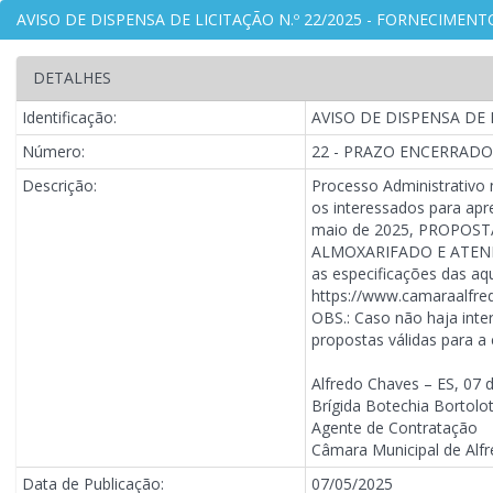
AVISO DE DISPENSA DE LICITAÇÃO N.º 22/2025 - FORNECIME
DETALHES
Identificação:
AVISO DE DISPENSA DE
Número:
22 - PRAZO ENCERRADO
Descrição:
Processo Administrativo
os interessados para apr
maio de 2025, PROPOS
ALMOXARIFADO E ATENDE
as especificações das aqu
https://www.camaraalfre
OBS.: Caso não haja inte
propostas válidas para a
Alfredo Chaves – ES, 07 
Brígida Botechia Bortolo
Agente de Contratação
Câmara Municipal de Alf
Data de Publicação:
07/05/2025