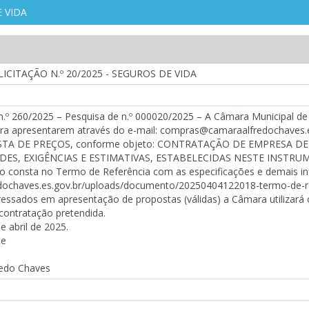
E VIDA
ICITAÇÃO N.º 20/2025 - SEGUROS DE VIDA
 n.º 260/2025 – Pesquisa de n.º 000020/2025 – A Câmara Municipal
ra apresentarem através do e-mail: compras@camaraalfredochaves.es.
POSTA DE PREÇOS, conforme objeto: CONTRATAÇÃO DE EMPRESA 
ES, EXIGÊNCIAS E ESTIMATIVAS, ESTABELECIDAS NESTE INSTRU
do consta no Termo de Referência com as especificações e demais inf
dochaves.es.gov.br/uploads/documento/20250404122018-termo-de-re
ressados em apresentação de propostas (válidas) a Câmara utilizará
 contratação pretendida.
e abril de 2025.
te
redo Chaves