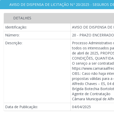
AVISO DE DISPENSA DE LICITAÇÃO N.º 20/2025 - SEGUROS D
DETALHES
Identificação:
AVISO DE DISPENSA DE L
Número:
20 - PRAZO ENCERRADO
Descrição:
Processo Administrativo
todos os interessados pa
de abril de 2025, PRO
CONDIÇÕES, QUANTIDAD
O serviço a ser contrata
https://www.camaraalfre
OBS.: Caso não haja inte
propostas válidas para a
Alfredo Chaves – ES, 04 d
Brígida Botechia Bortolo
Agente de Contratação
Câmara Municipal de Alf
Data de Publicação:
04/04/2025