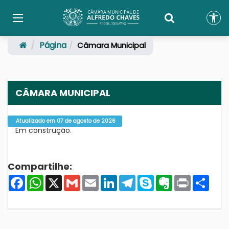
Página
Câmara Municipal
CÂMARA MUNICIPAL
Atualizado em 07 de agosto de 2026
Em construção.
Compartilhe:
Facebook
WhatsApp
X
Gmail
Email
LinkedIn
Telegram
Skype
Evernote
Print
Shar