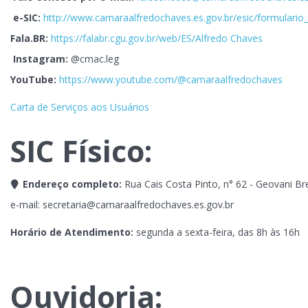
e-SIC:
http://www.camaraalfredochaves.es.gov.br/esic/formulario_
Fala.BR:
https://falabr.cgu.gov.br/web/ES/Alfredo Chaves
Instagram:
@cmac.leg
YouTube:
https://www.youtube.com/@camaraalfredochaves
Carta de Serviços aos Usuários
SIC Físico:
Endereço completo:
Rua Cais Costa Pinto, n° 62 - Geovani Br
e-mail: secretaria@camaraalfredochaves.es.gov.br
Horário de Atendimento:
segunda a sexta-feira, das 8h às 16h
Ouvidoria: