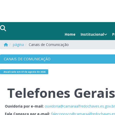
Home
Institucional
P
página
Canais de Comunicação
CANAIS DE COMUNICAÇÃO
Atualizado em 07 de agosto de 2026
Telefones Gerai
Ouvidoria por e-mail:
ouvidoria@camaraalfredochaves.es.gov.br
Fale Conosco por e-mail:
faleconosco@camaraalfredochaves.es