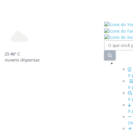
25.46º C
nuvens dispersas
Ir
Ir
Ir
Ir
Di