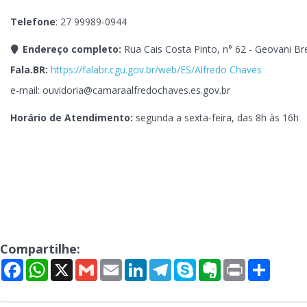
Telefone
: 27 99989-0944
Endereço completo:
Rua Cais Costa Pinto, n° 62 - Geovani Br
Fala.BR:
https://falabr.cgu.gov.br/web/ES/Alfredo Chaves
e-mail: ouvidoria@camaraalfredochaves.es.gov.br
Horário de Atendimento:
segunda a sexta-feira, das 8h às 16h
Compartilhe:
Facebook
WhatsApp
X
Gmail
Email
LinkedIn
Telegram
Skype
Evernote
Print
Share