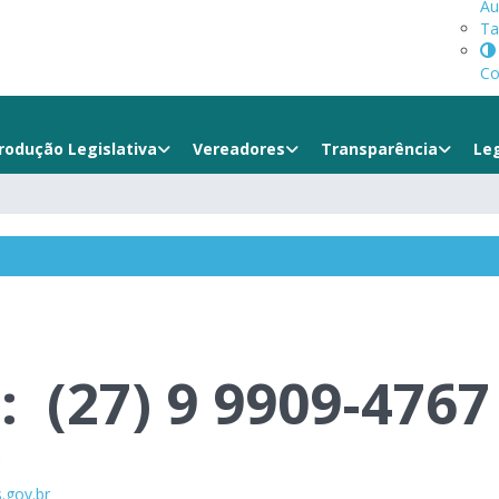
Au
Ta
Co
rodução Legislativa
Vereadores
Transparência
Le
s:
(27) 9 9909-4767
.gov.br