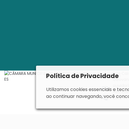
Rua Cai
Política de Privacidade
Geovani
ouvidor
Utilizamos cookies essenciais e te
secreta
ao continuar navegando, você conco
(27) 9
Copyright © Câmara Municipal de Alfredo Chaves. Todos os di