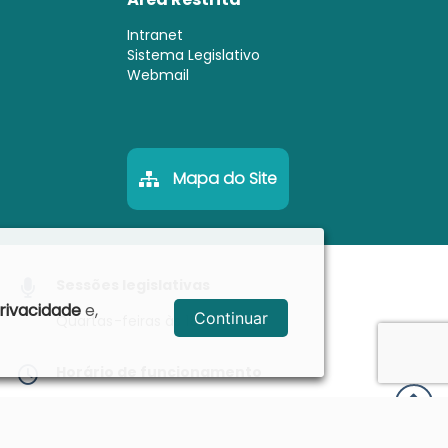
Intranet
Sistema Legislativo
Webmail
Mapa do Site
Sessões legislativas
Privacidade
e,
Continuar
Quartas-feiras às 18h
Horário de funcionamento
Segunda a sexta, das 08 às 16 horas