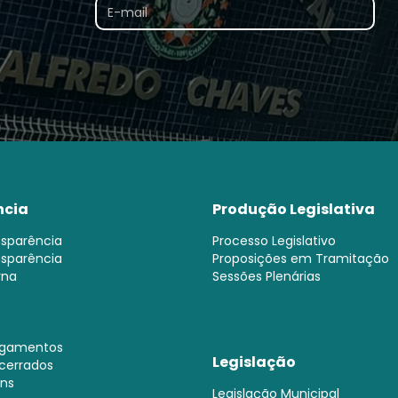
ncia
Produção Legislativa
nsparência
Processo Legislativo
nsparência
Proposições em Tramitação
rna
Sessões Plenárias
agamentos
Legislação
cerrados
ens
Legislação Municipal