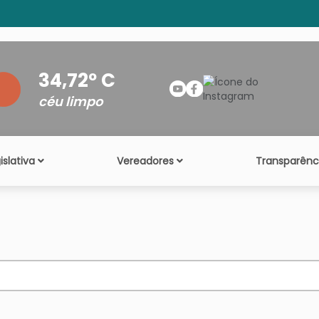
34,72º C
céu limpo
slativa
Vereadores
Transparênc