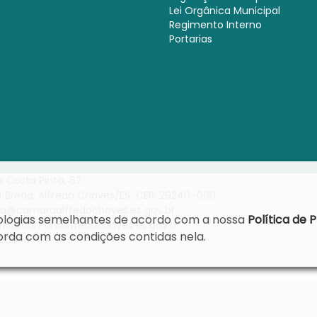
Lei Orgânica Municipal
Regimento Interno
Portarias
s Costa Pinto, 62
 Breda, Alfredo Chaves/ES, CEP: 29240-000
ia@camaraalfredochaves.es.gov.br
cnologias semelhantes de acordo com a nossa
Política de 
ria@camaraalfredochaves.es.gov.br
rda com as condições contidas nela.
9909-4767
reitos reservados.