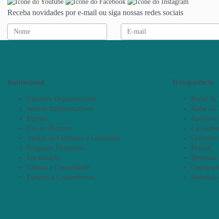
Receba novidades por e-mail ou siga nossas redes sociais
Institucional
Transparência
Estrutura Organizacional
Portal da
Setores Administrativos
Radar da 
Equipe
Auditoria
Uso do Plenário
Licitações
Títulos de Cidadania e Comendas
Contratos
Perguntas Frequentes
Pessoal
Localização
Despesas/
Câmara e Comunidade
Concursos
Funções e Competências
Materiais