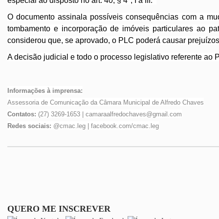
especial ao disposto no art. 40, § 4º, I a III.
O documento assinala possíveis consequências com a mudan
tombamento e incorporação de imóveis particulares ao pat
considerou que, se aprovado, o PLC poderá causar prejuízo
A decisão judicial e todo o processo legislativo referente a
Informações à imprensa:
Assessoria de Comunicação da Câmara Municipal de Alfredo Chaves
Contatos:
(27) 3269-1653 | camaraalfredochaves@gmail.com
Redes sociais:
@cmac.leg | facebook.com/cmac.leg
QUERO ME INSCREVER