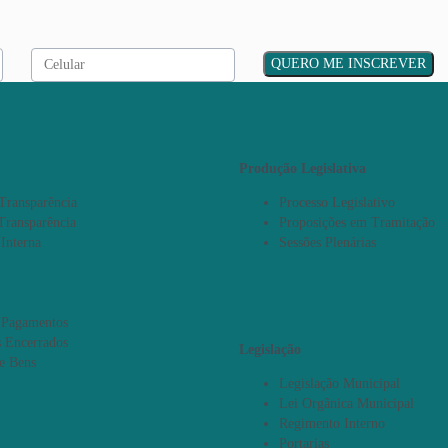
Produção Legislativa
 Transparência
Processo Legislativo
Transparência
Proposições em Tramitação
 Interna
Sessões Plenárias
 Pagamentos
 Encerrados
Legislação
 e Bens
Legislação Municipal
Lei Orgânica Municipal
Regimento Interno
Portarias