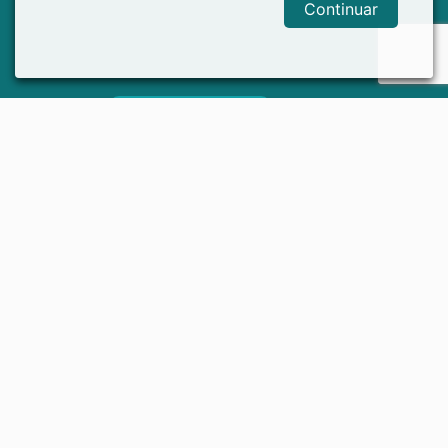
Continuar
Mapa do Site
Rua Cais Costa Pinto, 62
Geovani Breda, Alfredo Chaves/ES, CEP: 29240-000
ouvidoria@camaraalfredochaves.es.gov.br