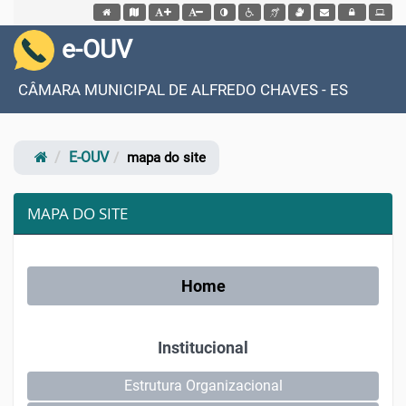
Acessar página inicial do site
Acessar o mapa do site
Ação para aumentar tamanho da fonte do site
Ação para diminuir tamanho da fonte do site
Ação para aplicar auto contraste no site
Acessar página sobre acessibilidade do si
Acessar página sobre NVDA - Leitor
Acessar página sobre VLibras
Acessar Webmail
Acessar Intrane
e-OUV
CÂMARA MUNICIPAL DE ALFREDO CHAVES - ES
E-OUV
mapa do site
MAPA DO SITE
Home
Institucional
Estrutura Organizacional