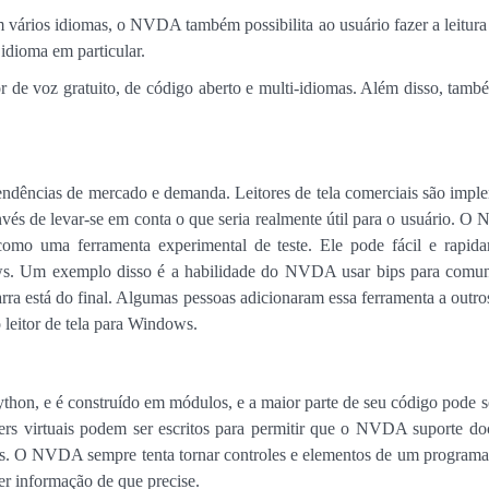
 vários idiomas, o NVDA também possibilita ao usuário fazer a leitura
idioma em particular.
de voz gratuito, de código aberto e multi-idiomas. Além disso, tamb
ndências de mercado e demanda. Leitores de tela comerciais são impl
nvés de levar-se em conta o que seria realmente útil para o usuário. O
como uma ferramenta experimental de teste. Ele pode fácil e rapidam
ows. Um exemplo disso é a habilidade do NVDA usar bips para comuni
a está do final. Algumas pessoas adicionaram essa ferramenta a outros 
 leitor de tela para Windows.
n, e é construído em módulos, e a maior parte de seu código pode se
ers virtuais podem ser escritos para permitir que o NVDA suporte
icos. O NVDA sempre tenta tornar controles e elementos de um programa 
er informação de que precise.