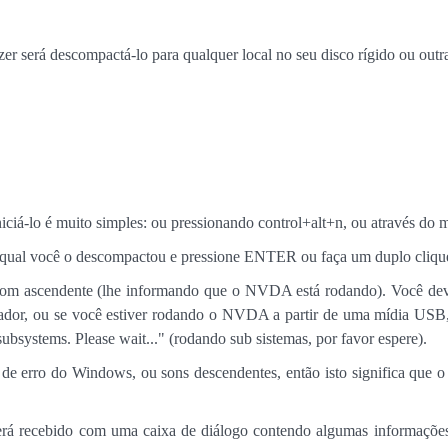
zer será descompactá-lo para qualquer local no seu disco rígido ou outra
iciá-lo é muito simples: ou pressionando control+alt+n, ou através do 
ra o qual você o descompactou e pressione ENTER ou faça um duplo cliq
som ascendente (lhe informando que o NVDA está rodando). Você d
dor, ou se você estiver rodando o NVDA a partir de uma mídia USB, po
ystems. Please wait..." (rodando sub sistemas, por favor espere).
 de erro do Windows, ou sons descendentes, então isto significa que
rá recebido com uma caixa de diálogo contendo algumas informações 