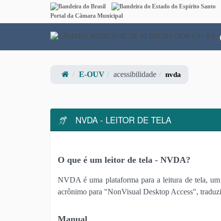
Link externo para Portal Brasil
Li
Portal da Câmara Municipal
E-OUV
acessibilidade
nvda
NVDA - LEITOR DE TELA
O que é um leitor de tela - NVDA?
NVDA é uma plataforma para a leitura de tela, um 
acrônimo para "NonVisual Desktop Access", traduzid
Manual