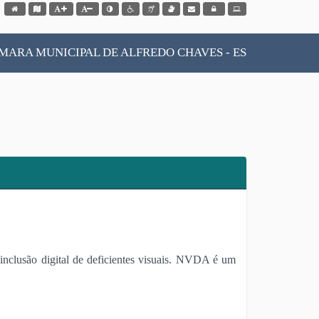
Acessar página inicial do site
Acessar o mapa do site
Ação para aumentar tamanho da fonte do site
Ação para diminuir tamanho da fonte do site
Ação para aplicar auto contraste no site
Acessar página sobre acessibilidade do site
Acessar página sobre NVDA - Leitor de Tela
Acessar página sobre VLibras - Tradutor de Libras
Acessar Webmail
Acessar Intranet
MARA MUNICIPAL DE ALFREDO CHAVES - ES
inclusão digital de deficientes visuais. NVDA é um