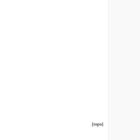
[
topo
]