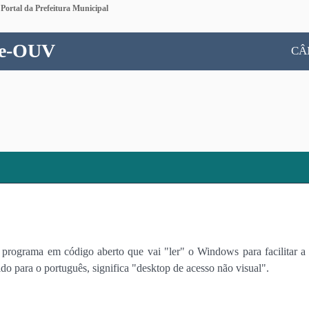
nk externo para Portal do Governo do Estado do Espírito Santo
Portal da Prefeitura Municipal
e-OUV
CÂ
programa em código aberto que vai "ler" o Windows para facilitar a 
o para o português, significa "desktop de acesso não visual".