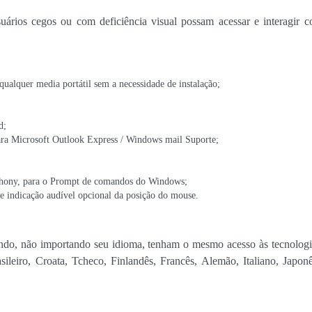
ários cegos ou com deficiência visual possam acessar e interagir 
ualquer media portátil sem a necessidade de instalação;
d;
para Microsoft Outlook Express / Windows mail Suporte;
hony, para o Prompt de comandos do Windows;
e indicação audível opcional da posição do mouse.
ndo, não importando seu idioma, tenham o mesmo acesso às tecnolog
ileiro, Croata, Tcheco, Finlandês, Francês, Alemão, Italiano, Japon