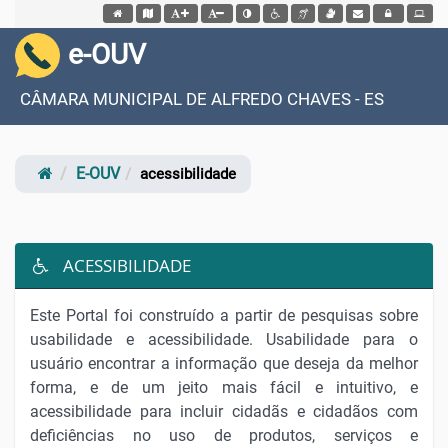
Acessar página inicial do site
Acessar o mapa do site
Ação para aumentar tamanho da fonte do site
Ação para diminuir tamanho da fonte do site
Ação para aplicar auto contraste no site
Acessar página sobre acessibilidade do si
Acessar página sobre NVDA - Leitor
Acessar página sobre VLibras
Acessar Webmail
Acessar Intrane
e-OUV
CÂMARA MUNICIPAL DE ALFREDO CHAVES - ES
E-OUV
acessibilidade
ACESSIBILIDADE
Este Portal foi construído a partir de pesquisas sobre
usabilidade e acessibilidade. Usabilidade para o
usuário encontrar a informação que deseja da melhor
forma, e de um jeito mais fácil e intuitivo, e
acessibilidade para incluir cidadãs e cidadãos com
deficiências no uso de produtos, serviços e