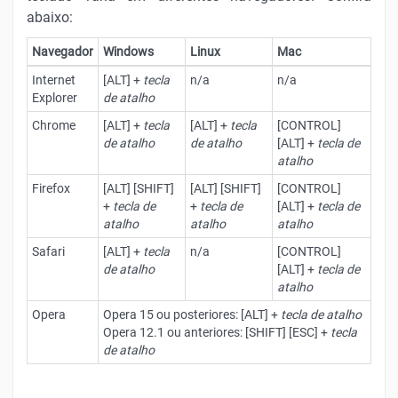
abaixo:
Navegador
Windows
Linux
Mac
Internet
[ALT] +
tecla
n/a
n/a
Explorer
de atalho
Chrome
[ALT] +
tecla
[ALT] +
tecla
[CONTROL]
de atalho
de atalho
[ALT] +
tecla de
atalho
Firefox
[ALT] [SHIFT]
[ALT] [SHIFT]
[CONTROL]
+
tecla de
+
tecla de
[ALT] +
tecla de
atalho
atalho
atalho
Safari
[ALT] +
tecla
n/a
[CONTROL]
de atalho
[ALT] +
tecla de
atalho
Opera
Opera 15 ou posteriores: [ALT] +
tecla de atalho
Opera 12.1 ou anteriores: [SHIFT] [ESC] +
tecla
de atalho