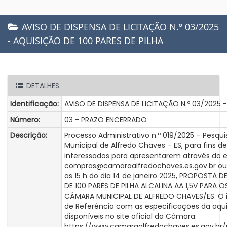
AVISO DE DISPENSA DE LICITAÇÃO N.º 03/2025
- AQUISIÇÃO DE 100 PARES DE PILHA
DETALHES
Identificação:
AVISO DE DISPENSA DE LICITAÇÃO N.º 03/2025 -
Número:
03 - PRAZO ENCERRADO
Descrição:
Processo Administrativo n.º 019/2025 – Pesq
Municipal de Alfredo Chaves – ES, para fins
interessados para apresentarem através do e
compras@camaraalfredochaves.es.gov.br ou 
as 15 h do dia 14 de janeiro 2025, PROPOSTA 
DE 100 PARES DE PILHA ALCALINA AA 1,5V PARA
CÂMARA MUNICIPAL DE ALFREDO CHAVES/ES. O i
de Referência com as especificações da aqu
disponíveis no site oficial da Câmara:
https://www.camaraalfredochaves.es.gov.b