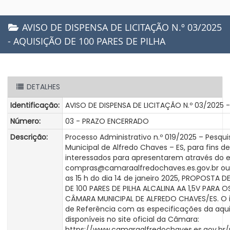
AVISO DE DISPENSA DE LICITAÇÃO N.º 03/2025
- AQUISIÇÃO DE 100 PARES DE PILHA
DETALHES
Identificação:
AVISO DE DISPENSA DE LICITAÇÃO N.º 03/2025 -
Número:
03 - PRAZO ENCERRADO
Descrição:
Processo Administrativo n.º 019/2025 – Pesq
Municipal de Alfredo Chaves – ES, para fins
interessados para apresentarem através do e
compras@camaraalfredochaves.es.gov.br ou 
as 15 h do dia 14 de janeiro 2025, PROPOSTA 
DE 100 PARES DE PILHA ALCALINA AA 1,5V PARA
CÂMARA MUNICIPAL DE ALFREDO CHAVES/ES. O i
de Referência com as especificações da aqu
disponíveis no site oficial da Câmara:
https://www.camaraalfredochaves.es.gov.b