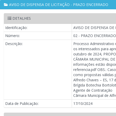
AVISO DE DISPENSA DE LICITAÇÃO - PRAZO ENCERRADO
DETALHES
Identificação:
AVISO DE DISPENSA DE
Número:
02 - PRAZO ENCERRADO
Descrição:
Processo Administrativo
os interessados para apr
outubro de 2024, PROP
CÂMARA MUNICIPAL DE AL
informações estão dispo
referencia.pdf OBS.: Cas
como propostas válidas p
Alfredo Chaves – ES, 17 
Brígida Botechia Bortolo
Agente de Contratação
Câmara Municipal de Alf
Data de Publicação:
17/10/2024