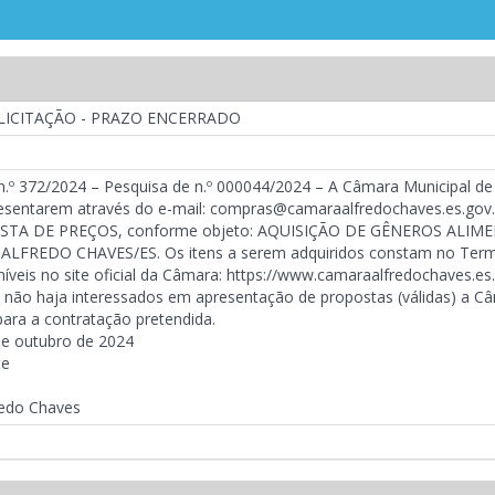
 LICITAÇÃO - PRAZO ENCERRADO
 n.º 372/2024 – Pesquisa de n.º 000044/2024 – A Câmara Municipal d
esentarem através do e-mail: compras@camaraalfredochaves.es.gov.br
OSTA DE PREÇOS, conforme objeto: AQUISIÇÃO DE GÊNEROS ALIM
FREDO CHAVES/ES. Os itens a serem adquiridos constam no Termo 
níveis no site oficial da Câmara: https://www.camaraalfredochaves
o não haja interessados em apresentação de propostas (válidas) a Câ
ara a contratação pretendida.
de outubro de 2024
te
redo Chaves