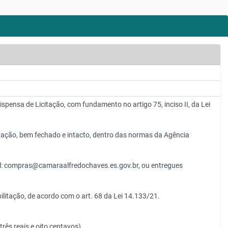
nsa de Licitação, com fundamento no artigo 75, inciso II, da Lei
rvação, bem fechado e intacto, dentro das normas da Agência
il: compras@camaraalfredochaves.es.gov.br, ou entregues
itação, de acordo com o art. 68 da Lei 14.133/21.
rês reais e oito centavos).