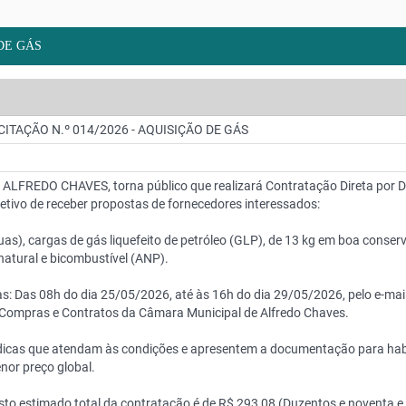
 DE GÁS
CITAÇÃO N.º 014/2026 - AQUISIÇÃO DE GÁS
REDO CHAVES, torna público que realizará Contratação Direta por Dispe
etivo de receber propostas de fornecedores interessados:
uas), cargas de gás liquefeito de petróleo (GLP), de 13 kg em boa conse
natural e bicombustível (ANP).
: Das 08h do dia 25/05/2026, até às 16h do dia 29/05/2026, pelo e-ma
 Compras e Contratos da Câmara Municipal de Alfredo Chaves.
ídicas que atendam às condições e apresentem a documentação para habil
nor preço global.
sto estimado total da contratação é de R$ 293,08 (Duzentos e noventa e t