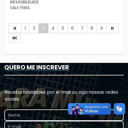
INEXIGIBILIDADE
VALE FEIRA
1
2
3
4
5
6
7
8
9
QUERO ME INSCREVER
Receba novidades por e-mail ou siga nossas redes
sociais