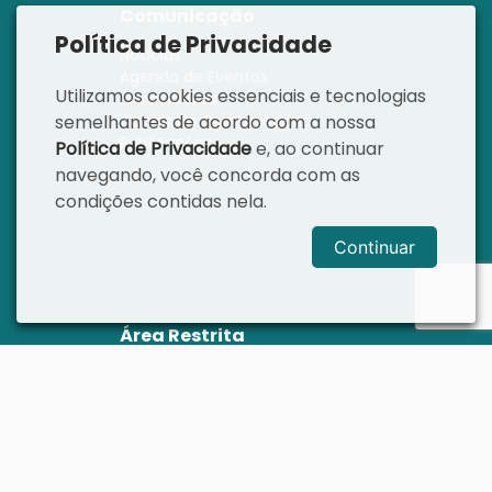
Comunicação
Política de Privacidade
Notícias
Agenda de Eventos
Utilizamos cookies essenciais e tecnologias
Informativos
semelhantes de acordo com a nossa
Canais de Comunicação
Publicações
Política de Privacidade
e, ao continuar
navegando, você concorda com as
condições contidas nela.
Continuar
Área Restrita
Intranet
Sistema Legislativo
Webmail