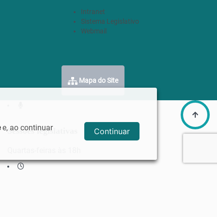
Intranet
Sistema Legislativo
Webmail
Mapa do Site
e
e, ao continuar
Sessões legislativas
Continuar
Quartas-feiras às 18h
Horário de funcionamento
Segunda a sexta, das 08 às 16 horas