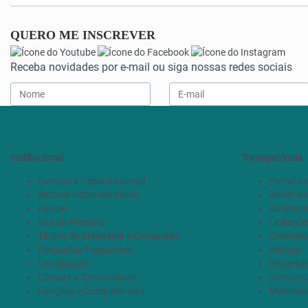
QUERO ME INSCREVER
Receba novidades por e-mail ou siga nossas redes sociais
Institucional
Transparência
Estrutura Organizacional
Portal d
Setores Administrativos
Radar da
Equipe
Auditoria
Uso do Plenário
Licitaçõe
Títulos de Cidadania e Comendas
Contrato
Perguntas Frequentes
Pessoal
Localização
Despesa
Câmara e Comunidade
Concurso
Funções e Competências
Materiai