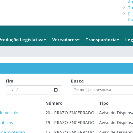
Au
Ta
Co
Produção Legislativa
Vereadores
Transparência
Leg
Fim:
Busca
Número
Tipo
o Veículo
20 - PRAZO ENCERRADO
Aviso de Dispensa
ntícios
19 - PRAZO ENCERRADO
Aviso de Dispensa
 de Proteção
17 - PRAZO ENCERRADO
Aviso de Dispensa