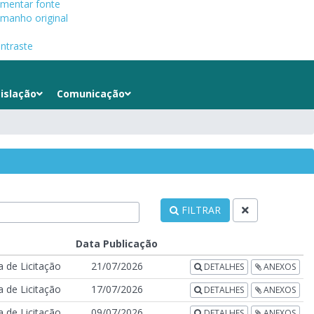
mentar fonte
manho original
ntraste
islação
Comunicação
FILTRAR
Data Publicação
 de Licitação
21/07/2026
DETALHES
ANEXOS
 de Licitação
17/07/2026
DETALHES
ANEXOS
 de Licitação
09/07/2026
DETALHES
ANEXOS