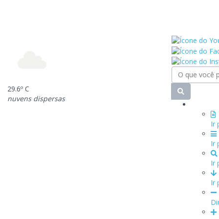
29.6º C
nuvens dispersas
Ir
Ir
Ir
Ir
Di