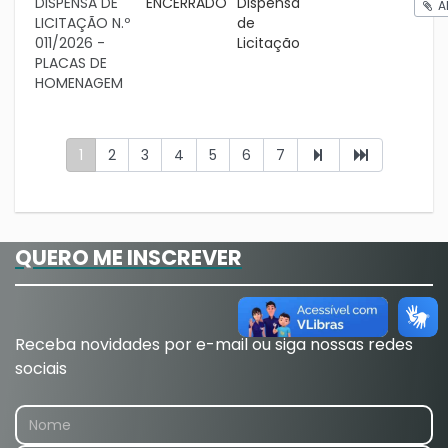
DISPENSA DE
ENCERRADO
Dispensa
A
LICITAÇÃO N.º
de
011/2026 -
Licitação
PLACAS DE
HOMENAGEM
1
2
3
4
5
6
7
QUERO ME INSCREVER
Receba novidades por e-mail ou siga nossas redes
sociais