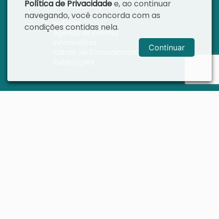
Política de Privacidade
e, ao continuar
Comunicação
navegando, você concorda com as
Notícias
condições contidas nela.
Agenda de Eventos
Informativos
Continuar
Canais de Comunicação
Publicações
Área Restrita
Intranet
Sistema Legislativo
Webmail